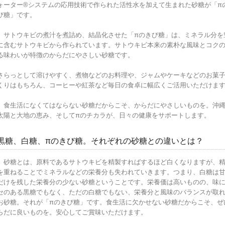
ォーター®システムの応用技術で作られた活性水を加えて生まれた砂糖が「π
び糖」です。
サトウキビの煮汁を煮詰め、結晶化させた「πのきび糖」は、ミネラル分を
に含むサトウキビから作られています。サトウキビ本来の素朴な風味とコク
る味わいが特徴のからだにやさしい砂糖です。
さらっとして溶けやすく、煮物などのお料理や、ジャムやケーキなどのお菓
くりはもちろん、コーヒーや紅茶など毎日の食卓に幅広くご活用いただけま
食生活になくてはならない砂糖だからこそ、からだにやさしいものを。沖
太陽と大地の恵み、そしてπのチカラが、日々の健康をサポートします。
黒糖、白糖、πのきび糖。それぞれの砂糖との違いとは？
砂糖とは、原料であるサトウキビを精製すればするほど白くなりますが、
を重ねることでミネラルなどの栄養分も失われていきます。つまり、白糖は
だけを残した栄養分の少ない砂糖ということです。栄養価は高いものの、味
セのある黒糖でもなく、ただの白糖でもない、栄養分と風味のバランスが取
お砂糖。それが「πのきび糖」です。食生活に欠かせない砂糖だからこそ、ぜ
らだに良いものを。安心してご賞味いただけます。