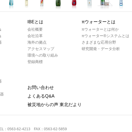
IBEとは
πウォーターとは
ね
会社概要
πウォーターとは何か
ね
会社沿革
πウォーター®システムとは
器
海外の拠点
さまざまな応用分野
アクセスマップ
研究開発・データ分析
環境への取り組み
登録商標
器
お問い合わせ
水器
よくあるQ&A
被災地からの声 東北だより
563-62-4213 FAX：0563-62-5859