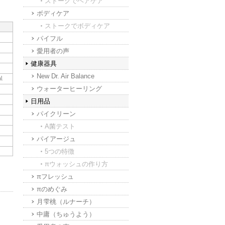
ストークでヘアケア
ボディケア
ストークでボディケア
パイフル
愛用者の声
健康器具
New Dr. Air Balance
ウォーターヒーリング
日用品
パイクリーン
A菌テスト
パイアージュ
5つの特徴
πウォッシュの作り方
πフレッシュ
πのめぐみ
月雫桃（ルナーチ）
中庸（ちゅうよう）