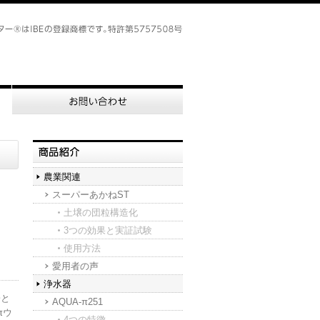
農業関連
スーパーあかねST
土壌の団粒構造化
3つの効果と実証試験
使用方法
愛用者の声
。
浄水器
陽と
AQUA-π251
πウ
4つの特徴