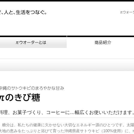
料理、お菓子づくり、コーヒーに…幅広くお使いいただけます
糖分は、私たちの健康に欠かせない大切なエネルギー源のひとつです。太
大地の恵みをたっぷりと浴びて育った沖縄県産サトウキビ（100%使用）に、