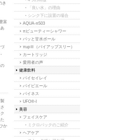
のき
「良い水」の理由
シンク下に設置の場合
豊富
AQUA-π503
のあ
πビューティーシャワー
パッと甘水ボール
子づ
πupⅢ（パイアップスリー）
す。
カートリッジ
愛用者の声
縄の
健康飲料
パイセイレイ
パイピエール
パイネス
精製
UFO®-I
甘さ
美容
にク
フェイスケア
れた
ミクロパックのご紹介
ひか
ヘアケア