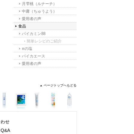
月雫桃（ルナーチ）
中庸（ちゅうよう）
愛用者の声
食品
パイカミン88
簡単レシピのご紹介
πの塩
パイカエース
愛用者の声
ページトップへもどる
合わせ
Q&A