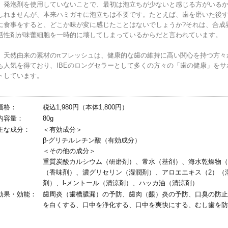
発泡剤を使用していないことで、最初は泡立ちが少ないと感じる方がいる
しれませんが、本来ハミガキに泡立ちは不要です。たとえば、歯を磨いた後
に食事をすると、どこか味が変に感じたことはないでしょうか?それは、合成
活性剤が味蕾細胞を一時的に壊してしまっているからだと言われています。
天然由来の素材のπフレッシュは、健康的な歯の維持に高い関心を持つ方々
も人気を得ており、IBEのロングセラーとして多くの方々の「歯の健康」をサ
トしています。
価格：
税込1,980円（本体1,800円）
内容量：
80g
主な成分：
＜有効成分＞
β-グリチルレチン酸（有効成分）
＜その他の成分＞
重質炭酸カルシウム（研磨剤）、常水（基剤）、海水乾燥物（
（香味剤）、濃グリセリン（湿潤剤）、アロエエキス（2）（
剤）、l-メントール（清涼剤）、ハッカ油（清涼剤）
効果・効能：
歯周炎（歯槽膿漏）の予防、歯肉（齦）炎の予防、口臭の防止
を白くする、口中を浄化する、口中を爽快にする、むし歯を防