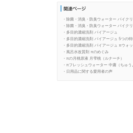
・除菌・消臭・防臭ウォーター パイク
・除菌・消臭・防臭ウォーター パイクリ
・多目的濃縮洗剤 パイアージュ
・多目的濃縮洗剤 パイアージュ 5つの特
・多目的濃縮洗剤 パイアージュ πウォ
・風呂水改質剤 πのめぐみ
・πの月桃原液 月雫桃（ルナーチ）
・πフレッシュウォーター 中庸（ちゅう
・日用品に関する愛用者の声