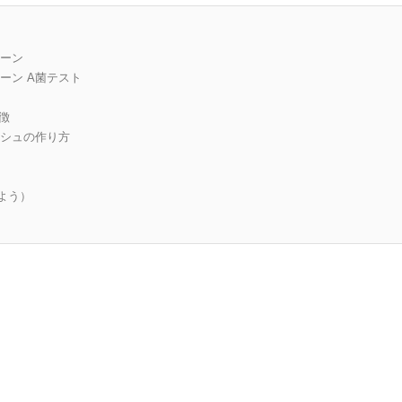
リーン
ーン A菌テスト
徴
ッシュの作り方
よう）