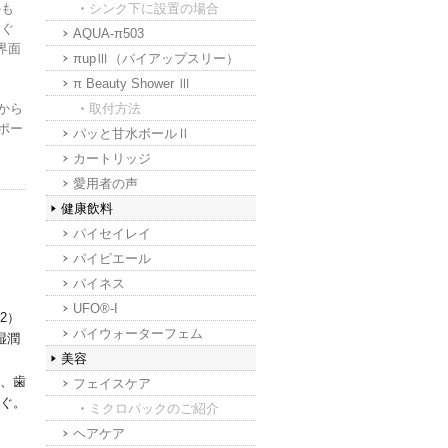
かも
シンク下に設置の場合
すぐ
AQUA-π503
界面
πupⅢ（パイアップスリー）
π Beauty Shower Ⅲ
から
取付方法
ポー
パッと甘水ボールⅡ
カートリッジ
愛用者の声
健康飲料
パイセイレイ
パイピエール
パイネス
UFO®-I
2）
パイウォーターフェム
湿潤
美容
、歯
フェイスケア
ぐ。
ミクロパックのご紹介
ヘアケア