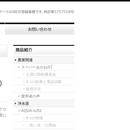
農業関連
スーパーあかねST
土壌の団粒構造化
3つの効果と実証試験
使用方法
愛用者の声
浄水器
アロ
AQUA-π251
茎に
4つの特徴
「良い水」の理由