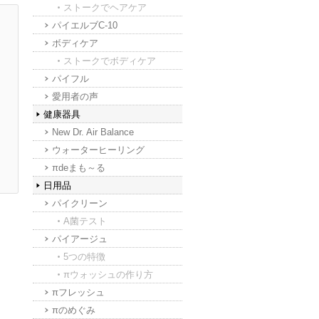
ストークでヘアケア
パイエルブC-10
ボディケア
ストークでボディケア
パイフル
愛用者の声
健康器具
New Dr. Air Balance
ウォーターヒーリング
πdeまも～る
日用品
パイクリーン
A菌テスト
パイアージュ
5つの特徴
πウォッシュの作り方
πフレッシュ
πのめぐみ