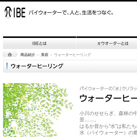
商品紹介
美容
ウォーターヒーリング
小川のせせらぎ、森林の
景……。
はるか昔から“水”は私た
水（パイウォーター）の