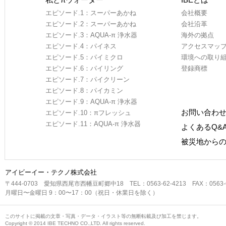
私とπウォーター
IBEとは
エピソード.1：スーパーあかね
会社概要
エピソード.2：スーパーあかね
会社沿革
エピソード.3：AQUA-π 浄水器
海外の拠点
エピソード.4：パイネス
アクセスマッ
エピソード.5：パイミクロ
環境への取り
エピソード.6：パイリング
登録商標
エピソード.7：パイクリーン
エピソード.8：パイカミン
エピソード.9：AQUA-π 浄水器
お問い合わ
エピソード.10：πフレッシュ
エピソード.11：AQUA-π 浄水器
よくあるQ&
被災地からの
アイビーイー・テクノ株式会社
〒444-0703 愛知県西尾市西幡豆町郷中18 TEL：0563-62-4213 FAX：0563-6
月曜日〜金曜日 9：00〜17：00（祝日・休業日を除く）
このサイトに掲載の文章・写真・データ・イラスト等の無断転載及び加工を禁じます。
Copyright © 2014 IBE TECHNO CO.,LTD. All rights reserved.