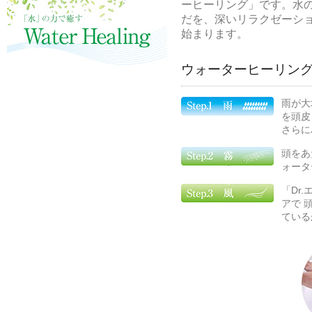
ーヒーリング」です。水
だを、深いリラクゼーシ
始まります。
ウォーターヒーリン
雨が大
を頭皮
さらに
頭をあ
ォータ
「Dr
アで 
ている